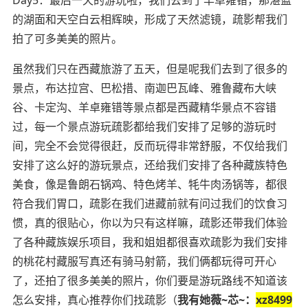
的湖面和天空白云相辉映，形成了天然滤镜，疏影帮我们
拍了可多美美的照片。
虽然我们只在西藏旅游了五天，但是呢我们去到了很多的
景点，布达拉宫、巴松措、南迦巴瓦峰、雅鲁藏布大峡
谷、卡定沟、羊卓雍错等景点都是西藏精华景点不容错
过，每一个景点游玩疏影都给我们安排了足够的游玩时
间，完全不会觉得很赶，反而玩得非常舒服，不仅给我们
安排了这么好的游玩景点，还给我们安排了各种藏族特色
美食，像是鲁朗石锅鸡、特色烤羊、牦牛肉汤锅等，都很
符合我们胃口，疏影在我们进藏前就有问过我们的饮食习
惯，真的很贴心，你以为只有这样嘛，疏影还带我们体验
了各种藏族娱乐项目，我和姐姐都很喜欢疏影为我们安排
的桃花村藏服写真还有骑马射箭，我们俩都玩得可开心
了，还拍了很多美美的照片，你们要是游玩路线不知道该
怎么安排，真心推荐你们找疏影（
我有她薇~芯~：
xz8499