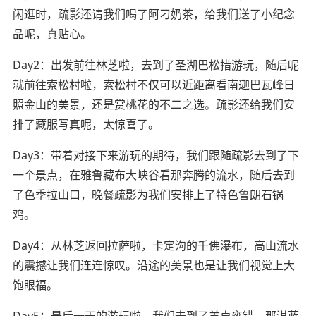
闲逛时，疏影还请我们喝了阿刁奶茶，给我们送了小纪念
品呢，真贴心。
Day2：出发前往林芝啦，去到了圣湖巴松措游玩，随后呢
就前往索松村啦，索松村不仅可以近距离看南迦巴瓦峰日
照金山的美景，还是赏桃花的不二之选。疏影还给我们安
排了藏服写真呢，太惊喜了。
Day3：带着对接下来游玩的期待，我们跟随疏影去到了下
一个景点，在雅鲁藏布大峡谷看那奔腾的流水，随后去到
了色季拉山口，晚餐疏影为我们安排上了特色鲁朗石锅
鸡。
Day4：从林芝返回拉萨啦，卡定沟的千佛瀑布，高山流水
的震撼让我们连连惊叹。沿途的美景也是让我们视觉上大
饱眼福。
Day5：最后一天的游玩啦，我们去到了羊卓雍错，那湛蓝