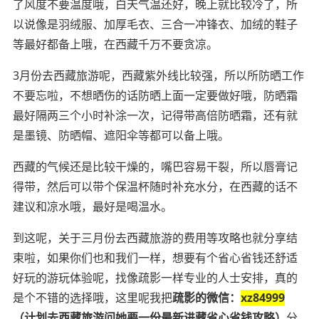
了风度不要温度哦，白天气温还好，晚上就比较冷了，所
以说像是羽绒服、加厚毛衣、三合一冲锋衣、加绒的鞋子
等最好都备上哦，在西藏千万不要贪凉。
3月份去西藏旅游呢，西藏紫外线比较强，所以所防晒工作
不要忘啦，不想晒伤的话防晒上面一定要做好哦，防晒霜
最好隔两三个小时补涂一次，记得带高倍防晒霜，还有就
是墨镜、防晒帽、遮阳伞等都可以备上哦。
西藏的气候还是比较干燥的，嘴巴容易干裂，所以唇膏记
得带，然后可以带个保温杯随时补充水分，在西藏的话不
建议和凉水哦，最好是喝温水。
到这呢，关于三月份去西藏旅游的费用等攻略也就分享结
束啦，如果你们也和我们一样，想要有个省心省钱还舒适
好玩的游玩体验呢，找像疏影一样专业的人士安排，真的
是个不错的选择哦，这里呢我把
疏影的微信：
xz84999
（计划去西藏旅游问她要一份最新进藏省心省钱攻略）
分