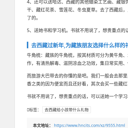
4、还可以送哈达、西藏的其他蜡染工艺画、藏银
干、藏红花茶、雪莲花、冬虫夏草。去了西藏后，
了的。
5、送她书和学习机。书就不用说了，想贵重点的
去西藏过新年,为藏族朋友选择什么样的
牛角梳：藏族的牛角梳，按其材质可分为黄牛角、
作，有清热解毒、滋阴凉血之功效，集日常实用、
而旅游大巴带去的你懂的是吧。我们一般会去那里
香之类的因为便宜而且还好看，其次会买一些藏红
书就不用说了，想贵重点的话，可以送她一个学习
标签：
去西藏给小孩带什么礼物
本文地址：
https://www.hncits.com/xz/9555.html