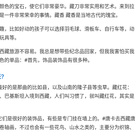
颜色的宝石，使它们非常豪华。藏刀非常实用和艺术。来到拉
是一件非常荣幸的事情。藏香 藏香是当地古代的瑰宝。
趣，比如好动的孩子可以选择羽毛球、滑板车、自行车等，动
玩具等。
西藏旅游不容易。我总是想带些纪念品回家，但我我害怕买我
色的单品：#首先，饰品装饰品有很多种。
?
最好的是那曲的比如县，以及山南的隆子县等虫草。藏红花：
、巴基斯坦入境到西藏，人们叫习惯了，就叫藏红花，其实是
它们是很好的装饰品，有些是专门挂在墙上的。#唐卡去西藏唐
卷轴画，不过也会有一些花鸟、山水之类的，主要分为织锦、