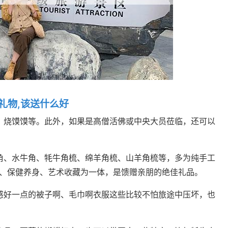
礼物,该送什么好
、烧馍馍等。此外，如果是高僧活佛或中央大员莅临，还可以
角、水牛角、牦牛角梳、绵羊角梳、山羊角梳等，多为纯手工
、保健养身、艺术收藏为一体，是馈赠亲朋的绝佳礼品。
感好一点的被子啊、毛巾啊衣服这些比较不怕旅途中压坏，也