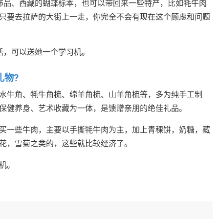
饰品、西藏的蝴蝶标本，也可以带回来一些特产，比如牦牛肉
只要去拉萨的大街上一走，你完全不会有现在这个顾虑和问题
话，可以送她一个学习机。
礼物?
水牛角、牦牛角梳、绵羊角梳、山羊角梳等，多为纯手工制
保健养身、艺术收藏为一体，是馈赠亲朋的绝佳礼品。
买一些牛肉，主要以手撕牦牛肉为主，加上青稞饼，奶糖，藏
花，雪菊之类的，这些就比较经济了。
机。