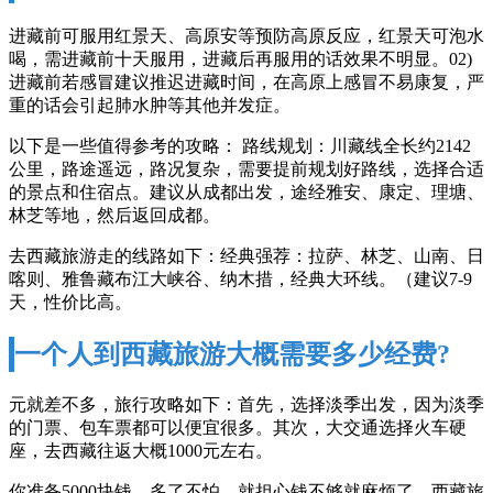
进藏前可服用红景天、高原安等预防高原反应，红景天可泡水
喝，需进藏前十天服用，进藏后再服用的话效果不明显。02)
进藏前若感冒建议推迟进藏时间，在高原上感冒不易康复，严
重的话会引起肺水肿等其他并发症。
以下是一些值得参考的攻略： 路线规划：川藏线全长约2142
公里，路途遥远，路况复杂，需要提前规划好路线，选择合适
的景点和住宿点。建议从成都出发，途经雅安、康定、理塘、
林芝等地，然后返回成都。
去西藏旅游走的线路如下：经典强荐：拉萨、林芝、山南、日
喀则、雅鲁藏布江大峡谷、纳木措，经典大环线。（建议7-9
天，性价比高。
一个人到西藏旅游大概需要多少经费?
元就差不多，旅行攻略如下：首先，选择淡季出发，因为淡季
的门票、包车票都可以便宜很多。其次，大交通选择火车硬
座，去西藏往返大概1000元左右。
你准备5000块钱，多了不怕，就担心钱不够就麻烦了。西藏旅