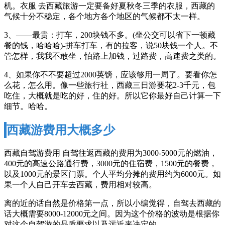
机。衣服 去西藏旅游一定要备好夏秋冬三季的衣服，西藏的
气候十分不稳定，各个地方各个地区的气候都不太一样。
3、——最贵：打车，200块钱不多。(坐公交可以省下一顿藏
餐的钱，哈哈哈)-拼车打车，有的拉客，说50块钱一个人。不
管怎样，我我不敢坐，怕路上加钱，过路费，高速费之类的。
4、如果你不不要超过2000英镑，应该够用一周了。要看你怎
么花，怎么用。像一些旅行社，西藏三日游要花2-3千元，包
吃住，大概就是吃的好，住的好。所以它你最好自己计算一下
细节。哈哈。
西藏游费用大概多少
西藏自驾游费用 自驾往返西藏的费用为3000-5000元的燃油，
400元的高速公路通行费，3000元的住宿费，1500元的餐费，
以及1000元的景区门票。个人平均分摊的费用约为6000元。如
果一个人自己开车去西藏，费用相对较高。
离的近的话自然是价格第一点，所以小编觉得，自驾去西藏的
话大概需要8000-12000元之间。因为这个价格的波动是根据你
对这个自驾游的品质要求以及远近来决定的。