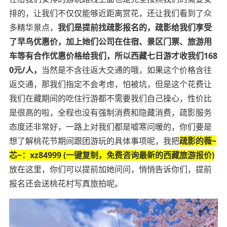
排的，让我们不仅仅能够近距离赏花，还让我们看到了众
多精华景点，
我们是提前找疏影报名的，疏影给我们享受
了早鸟优惠价，加上她们公司在住宿、景区门票、旅游用
车等有合作优惠价格给我们，所以西藏七日游才收我们168
0元/人，
当然是不含往返大交通的哦，如果这个价格含往
返交通，那我们指定不会考虑，怕被坑，但是这个花费让
我们在藏期间的吃住行游都不需要我们自己操心，性价比
是很高的啦，全程也没有强制消费和隐藏消费，疏影服务
态度还非常好，一路上对我们都是嘘寒问暖的，你们要是
想了解桃花节期间跟团游玩的具体事项呢，我把
疏影的薇~
芯~：xz84999 (一键复制，免费咨询最新的西藏旅游报价)
放在这里，你们可以提前加她问问，悄悄告诉你们，提前
报名还会送桃花村写真旅拍呢。