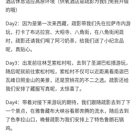
酒店休息适应高原环境（供氧酒店是疏影为我们免费升级
的哦）
Day2：因为是第一次来西藏，疏影带我们先在拉萨市内游
玩，打卡了布达拉宫、大昭寺、八角街，在八角街闲逛
时，疏影还请我们喝了阿刁奶茶，给我们送了小纪念品
呢，真贴心。
Day3：出发前往林芝索松村啦，去到了圣湖巴松措游玩，
随后呢就前往索松村啦，索松村不仅可以近距离看南迦巴
瓦峰日照金山的美景，还是赏桃花的不二之选。疏影还给
我们安排了藏服写真呢，太惊喜了。
Day4：带着对接下来游玩的期待，我们跟随疏影去到了下
一个景点，在雅鲁藏布大峡谷看那奔腾的流水，随后去到
了色季拉山口，晚餐疏影为我们安排上了特色鲁朗石锅
鸡。