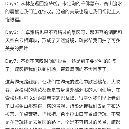
Day5：从林芝返回拉萨啦，卡定沟的千佛瀑布，高山流水
的震撼让我们连连惊叹。沿途的美景也是让我们视觉上大
饱眼福。
Day6：羊卓雍错也是不容错过的景区呀，那湛蓝的湖面和
天空白云相辉映，形成了天然滤镜，疏影帮我们拍了可多
美美的照片
Day7：不得不感叹时间的短暂，还是到了要分别的时刻
了，疏影把我们送到机场，带着满满的不舍回家了。
这条游玩路线呢，让我们在游玩的过程中欣赏桃花，大峡
谷、索松村的桃花都像是置身世外桃源般的人间仙境，在
索松村呢可以近距离看南迦巴瓦峰，很幸运我们早上看到
了日照金山那难得一遇的景观，疏影还带我们去到了布达
拉宫、羊卓雍错、巴松措、色季拉山口等景点游玩，不管
是在游玩还是去景区的路上，全是不容错过的美景，疏影