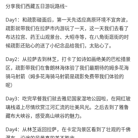
分享我们西藏五日游玩路线~
Day1：和疏影碰面后，第一天先适应高原环境不宜奔波，
疏影就带我们在拉萨市内游玩了一天，这一天我们去看了
布达拉宫、药王山观景台、大昭寺等，在八角街逛街的时
候疏影还贴心的送了小纪念品给我们，太贴心了。
Day2：从拉萨去到林芝，打卡了如诗如画绝美的巴松措景
区，疏影带我们在鲁朗林海体验了我们最期待的姆多花海
骑马射箭（姆多花海骑马射箭是疏影免费带我们体验的
呢）
Day3：吃完早餐我们就去雅尼国家湿地公园啦，在网红玻
璃栈道上尽情欣赏江河汇流的壮美风光。之后去到了雅鲁
藏布大峡谷，感受高山峡谷的魅力。
Day4：从林芝返回拉萨，在卡定沟景区看到了壮观的千佛
瀑布，沿途的风景真的美不胜收。