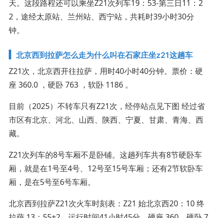
天。这段路程还可以乘坐Z21次列车19：53-第三日11：2
2，途经太原站、兰州站、西宁站，共耗时39小时30分
钟。
北京西到拉萨怎么走为什么叫在石家庄坐z21这趟车
Z21次，北京西开往拉萨，用时40小时40分钟。票价：硬
座 360.0 ，硬卧 763 ，软卧 1186 。
目前（2025）不转车只有Z21次，经停站点见下图 经过省
市区有北京、河北、山西、陕西、宁夏、甘肃、青海、西
藏。
Z21次列车的8号车厢不是卧铺。这趟列车共有8节硬卧车
厢，就是在1号至4号、12号至15号车厢；还有2节软卧车
厢，是在5号至6号车厢。
北京西到拉萨Z21次火车时刻表：Z21 始北京西20：10 终
拉萨 13：55+2，运行时间41小时45分。硬座 360、硬卧 7