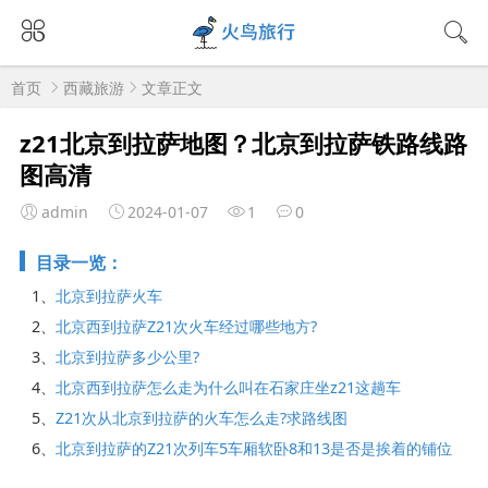
首页
西藏旅游
文章正文
z21北京到拉萨地图？北京到拉萨铁路线路
图高清
admin
2024-01-07
1
0
目录一览：
1、
北京到拉萨火车
2、
北京西到拉萨Z21次火车经过哪些地方?
3、
北京到拉萨多少公里?
4、
北京西到拉萨怎么走为什么叫在石家庄坐z21这趟车
5、
Z21次从北京到拉萨的火车怎么走?求路线图
6、
北京到拉萨的Z21次列车5车厢软卧8和13是否是挨着的铺位