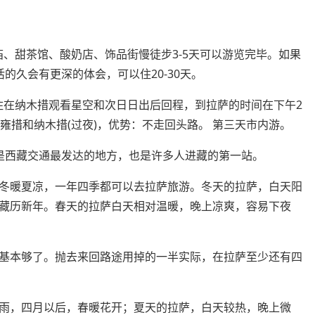
庙、甜茶馆、酸奶店、饰品街慢徒步3-5天可以游览完毕。如果
的久会有更深的体会，可以住20-30天。
住在纳木措观看星空和次日日出后回程，到拉萨的时间在下午2
卓雍措和纳木措(过夜)，优势：不走回头路。 第三天市内游。
是西藏交通最发达的地方，也是许多人进藏的第一站。
冬暖夏凉，一年四季都可以去拉萨旅游。冬天的拉萨，白天阳
藏历新年。春天的拉萨白天相对温暖，晚上凉爽，容易下夜
基本够了。抛去来回路途用掉的一半实际，在拉萨至少还有四
雨，四月以后，春暖花开；夏天的拉萨，白天较热，晚上微