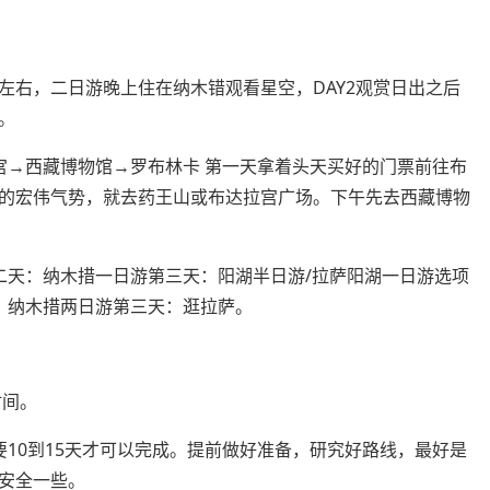
左右，二日游晚上住在纳木错观看星空，DAY2观赏日出之后
。
宫→西藏博物馆→罗布林卡 第一天拿着头天买好的门票前往布
的宏伟气势，就去药王山或布达拉宫广场。下午先去西藏博物
二天：纳木措一日游第三天：阳湖半日游/拉萨阳湖一日游选项
：纳木措两日游第三天：逛拉萨。
时间。
10到15天才可以完成。提前做好准备，研究好路线，最好是
安全一些。